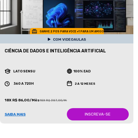
GANHE 2 POS PARA VOCE +1 PARA UM AMIGO
COM VIDEOAULAS
CIÊNCIA DE DADOS E INTELIGÊNCIA ARTIFICIAL
LATO SENSU
100% EAD
360 A 720H
2 A 12 MESES
18X R$ 86,00/Mês
18X R$ 387,00/Mês
INSCREVA-SE
SAIBA MAIS