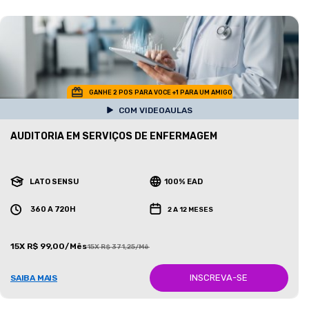
GANHE 2 POS PARA VOCE +1 PARA UM AMIGO
COM VIDEOAULAS
AUDITORIA EM SERVIÇOS DE ENFERMAGEM
LATO SENSU
100% EAD
360 A 720H
2 A 12 MESES
15X R$ 99,00/Mês
15X R$ 371,25/Mês
INSCREVA-SE
SAIBA MAIS