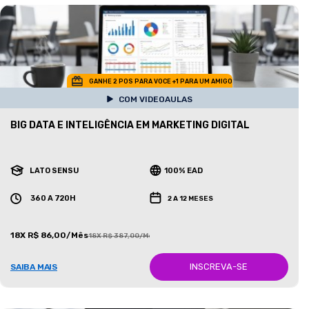
GANHE 2 POS PARA VOCE +1 PARA UM AMIGO
COM VIDEOAULAS
BIG DATA E INTELIGÊNCIA EM MARKETING DIGITAL
LATO SENSU
100% EAD
360 A 720H
2 A 12 MESES
18X R$ 86,00/Mês
18X R$ 387,00/Mês
INSCREVA-SE
SAIBA MAIS