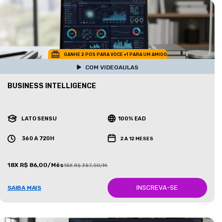
GANHE 2 POS PARA VOCE +1 PARA UM AMIGO
COM VIDEOAULAS
BUSINESS INTELLIGENCE
LATO SENSU
100% EAD
360 A 720H
2 A 12 MESES
18X R$ 86,00/Mês
18X R$ 387,00/Mês
INSCREVA-SE
SAIBA MAIS