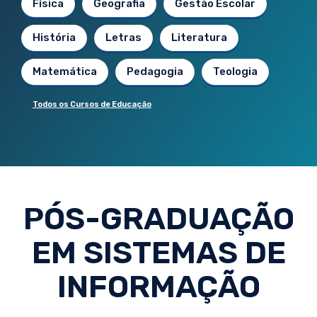
Física
Geografia
Gestão Escolar
História
Letras
Literatura
Matemática
Pedagogia
Teologia
Todos os Cursos de Educação
PÓS-GRADUAÇÃO
EM SISTEMAS DE
INFORMAÇÃO