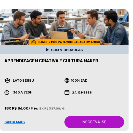
GANHE 2 POS PARA VOCE +1 PARA UM AMIGO
COM VIDEOAULAS
APRENDIZAGEM CRIATIVA E CULTURA MAKER
LATO SENSU
100% EAD
360 A 720H
2 A 12 MESES
18X R$ 86,00/Mês
18X R$ 387,00/Mês
INSCREVA-SE
SAIBA MAIS