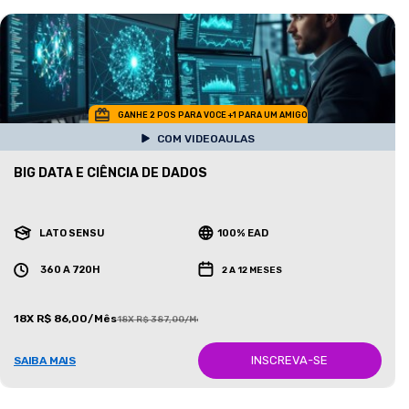
GANHE 2 POS PARA VOCE +1 PARA UM AMIGO
COM VIDEOAULAS
BIG DATA E CIÊNCIA DE DADOS
LATO SENSU
100% EAD
360 A 720H
2 A 12 MESES
18X R$ 86,00/Mês
18X R$ 387,00/Mês
INSCREVA-SE
SAIBA MAIS