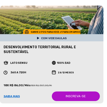
GANHE 2 POS PARA VOCE +1 PARA UM AMIGO
COM VIDEOAULAS
DESENVOLVIMENTO TERRITORIAL RURAL E
SUSTENTÁVEL
LATO SENSU
100% EAD
360 A 720H
2 A 12 MESES
18X R$ 86,00/Mês
18X R$ 387,00/Mês
INSCREVA-SE
SAIBA MAIS