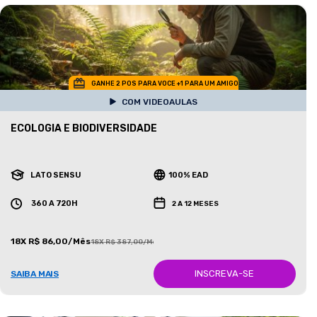
GANHE 2 POS PARA VOCE +1 PARA UM AMIGO
COM VIDEOAULAS
ECOLOGIA E BIODIVERSIDADE
LATO SENSU
100% EAD
360 A 720H
2 A 12 MESES
18X R$ 86,00/Mês
18X R$ 387,00/Mês
INSCREVA-SE
SAIBA MAIS