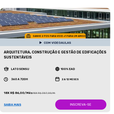
GANHE 2 POS PARA VOCE +1 PARA UM AMIGO
COM VIDEOAULAS
ARQUITETURA, CONSTRUÇÃO E GESTÃO DE EDIFICAÇÕES
SUSTENTÁVEIS
LATO SENSU
100% EAD
360 A 720H
2 A 12 MESES
18X R$ 86,00/Mês
18X R$ 387,00/Mês
INSCREVA-SE
SAIBA MAIS