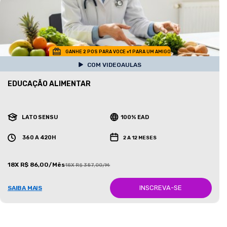
GANHE 2 POS PARA VOCE +1 PARA UM AMIGO
COM VIDEOAULAS
EDUCAÇÃO ALIMENTAR
LATO SENSU
100% EAD
360 A 420H
2 A 12 MESES
18X R$ 86,00/Mês
18X R$ 387,00/Mês
INSCREVA-SE
SAIBA MAIS