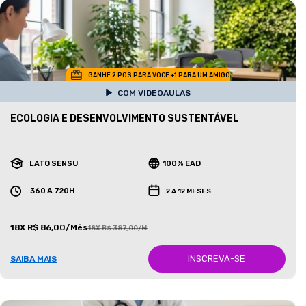
GANHE 2 POS PARA VOCE +1 PARA UM AMIGO
COM VIDEOAULAS
ECOLOGIA E DESENVOLVIMENTO SUSTENTÁVEL
LATO SENSU
100% EAD
360 A 720H
2 A 12 MESES
18X R$ 86,00/Mês
18X R$ 387,00/Mês
INSCREVA-SE
SAIBA MAIS