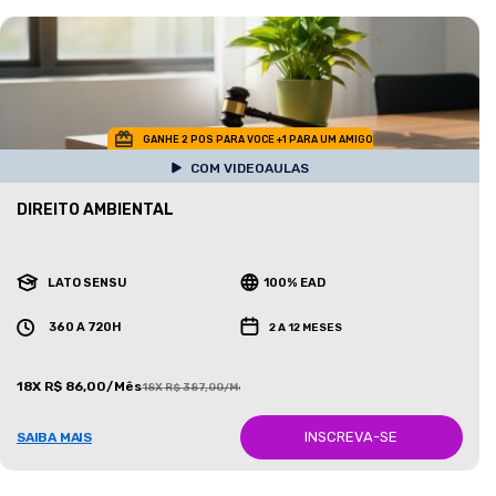
GANHE 2 POS PARA VOCE +1 PARA UM AMIGO
COM VIDEOAULAS
DIREITO AMBIENTAL
LATO SENSU
100% EAD
360 A 720H
2 A 12 MESES
18X R$ 86,00/Mês
18X R$ 387,00/Mês
INSCREVA-SE
SAIBA MAIS