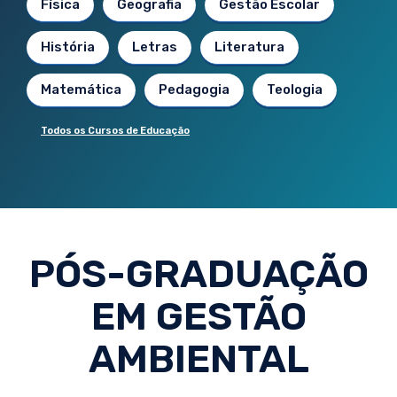
Física
Geografia
Gestão Escolar
História
Letras
Literatura
Matemática
Pedagogia
Teologia
Todos os Cursos de Educação
PÓS-GRADUAÇÃO
EM GESTÃO
AMBIENTAL