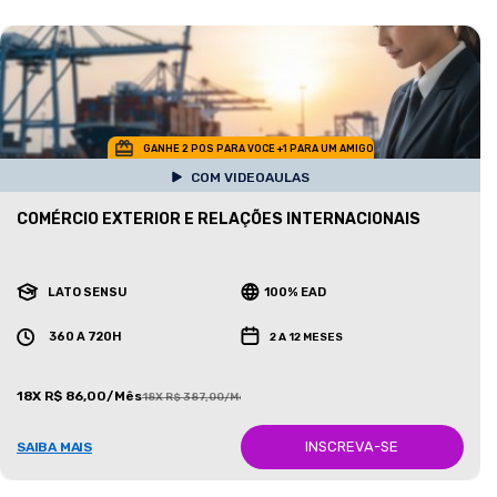
GANHE 2 POS PARA VOCE +1 PARA UM AMIGO
COM VIDEOAULAS
COMÉRCIO EXTERIOR E RELAÇÕES INTERNACIONAIS
LATO SENSU
100% EAD
360 A 720H
2 A 12 MESES
18X R$ 86,00/Mês
18X R$ 387,00/Mês
INSCREVA-SE
SAIBA MAIS