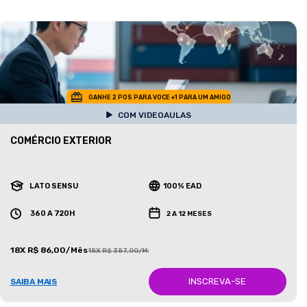
GANHE 2 POS PARA VOCE +1 PARA UM AMIGO
COM VIDEOAULAS
COMÉRCIO EXTERIOR
LATO SENSU
100% EAD
360 A 720H
2 A 12 MESES
18X R$ 86,00/Mês
18X R$ 387,00/Mês
INSCREVA-SE
SAIBA MAIS