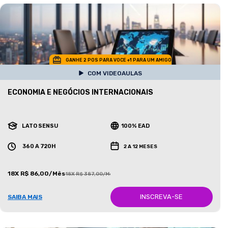
GANHE 2 POS PARA VOCE +1 PARA UM AMIGO
COM VIDEOAULAS
ECONOMIA E NEGÓCIOS INTERNACIONAIS
LATO SENSU
100% EAD
360 A 720H
2 A 12 MESES
18X R$ 86,00/Mês
18X R$ 387,00/Mês
INSCREVA-SE
SAIBA MAIS