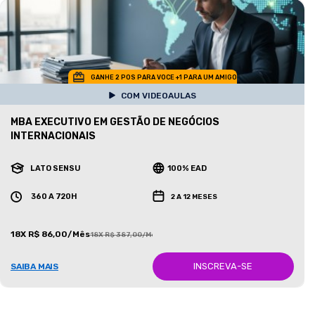
GANHE 2 POS PARA VOCE +1 PARA UM AMIGO
COM VIDEOAULAS
MBA EXECUTIVO EM GESTÃO DE NEGÓCIOS
INTERNACIONAIS
LATO SENSU
100% EAD
360 A 720H
2 A 12 MESES
18X R$ 86,00/Mês
18X R$ 387,00/Mês
INSCREVA-SE
SAIBA MAIS