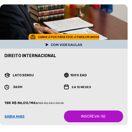
GANHE 2 POS PARA VOCE +1 PARA UM AMIGO
COM VIDEOAULAS
DIREITO INTERNACIONAL
LATO SENSU
100% EAD
360H
2 A 12 MESES
18X R$ 86,00/Mês
18X R$ 387,00/Mês
INSCREVA-SE
SAIBA MAIS