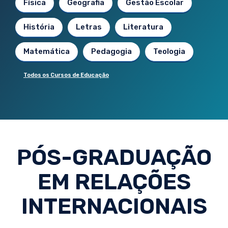
Física
Geografia
Gestão Escolar
História
Letras
Literatura
Matemática
Pedagogia
Teologia
Todos os Cursos de Educação
PÓS-GRADUAÇÃO
EM RELAÇÕES
INTERNACIONAIS