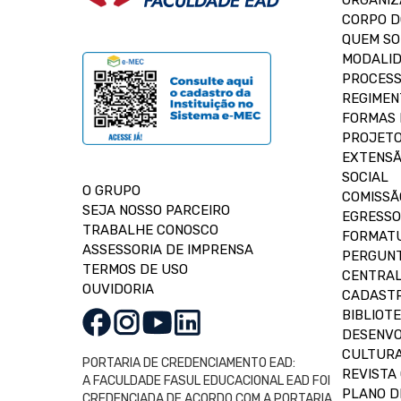
ORGANIZ
CORPO 
QUEM S
MODALID
PROCESS
REGIMEN
FORMAS 
PROJETO
EXTENSÃ
SOCIAL
O GRUPO
COMISSÃ
SEJA NOSSO PARCEIRO
EGRESSO
TRABALHE CONOSCO
FORMAT
ASSESSORIA DE IMPRENSA
PERGUNT
TERMOS DE USO
CENTRAL
OUVIDORIA
CADASTR
BIBLIOT
DESENVO
CULTUR
PORTARIA DE CREDENCIAMENTO EAD:
REVISTA 
A FACULDADE FASUL EDUCACIONAL EAD FOI
PLANO D
CREDENCIADA DE ACORDO COM A PORTARIA