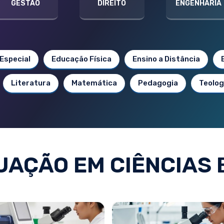
GESTÃO
DIREITO
ENGENHARIA
Especial
Educação Física
Ensino a Distância
Literatura
Matemática
Pedagogia
Teolog
AÇÃO EM CIÊNCIAS 