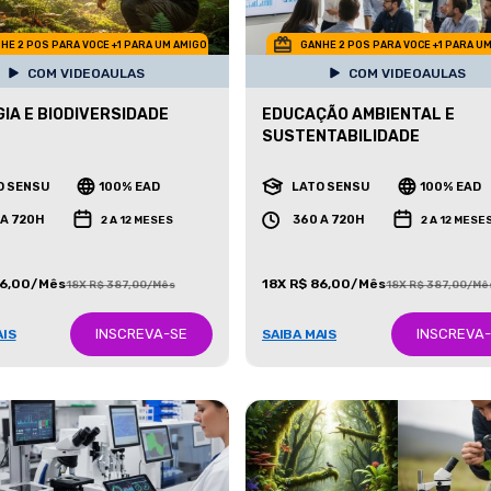
HE 2 POS PARA VOCE +1 PARA UM AMIGO
GANHE 2 POS PARA VOCE +1 PARA U
COM VIDEOAULAS
COM VIDEOAULAS
IA E BIODIVERSIDADE
EDUCAÇÃO AMBIENTAL E
SUSTENTABILIDADE
O SENSU
100% EAD
LATO SENSU
100% EAD
 A 720H
360 A 720H
2 A 12 MESES
2 A 12 MESE
86,00/Mês
18X R$ 86,00/Mês
18X R$ 387,00/Mês
18X R$ 387,00/Mê
INSCREVA-SE
INSCREVA
AIS
SAIBA MAIS