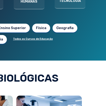
TECNOLOGIA
HUMANAS
Ensino Superior
Física
Geografia
ia
Todos os Cursos de Educação
BIOLÓGICAS