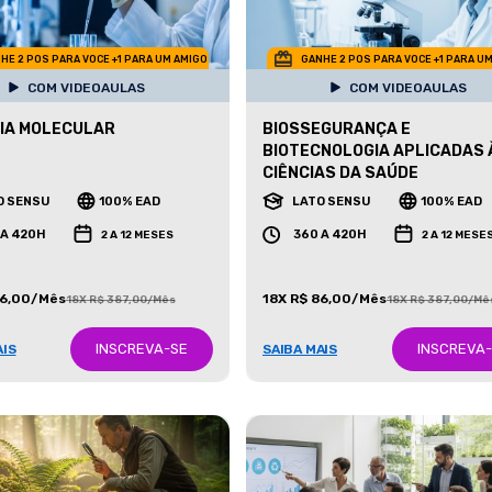
HE 2 POS PARA VOCE +1 PARA UM AMIGO
GANHE 2 POS PARA VOCE +1 PARA U
COM VIDEOAULAS
COM VIDEOAULAS
IA MOLECULAR
BIOSSEGURANÇA E
BIOTECNOLOGIA APLICADAS 
CIÊNCIAS DA SAÚDE
O SENSU
100% EAD
LATO SENSU
100% EAD
 A 420H
360 A 420H
2 A 12 MESES
2 A 12 MESE
86,00/Mês
18X R$ 86,00/Mês
18X R$ 387,00/Mês
18X R$ 387,00/Mê
INSCREVA-SE
INSCREVA
AIS
SAIBA MAIS