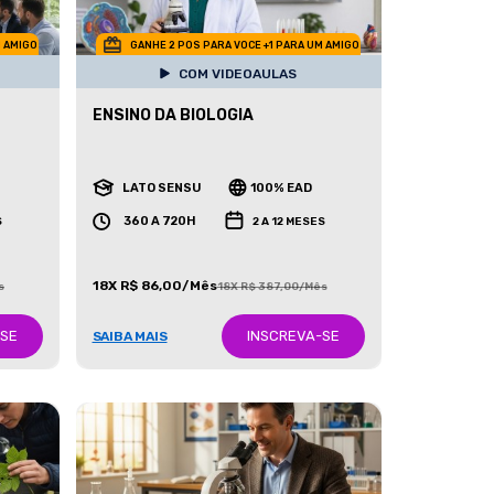
M AMIGO
GANHE 2 POS PARA VOCE +1 PARA UM AMIGO
COM VIDEOAULAS
ENSINO DA BIOLOGIA
LATO SENSU
100% EAD
360 A 720H
S
2 A 12 MESES
18X R$ 86,00/Mês
s
18X R$ 387,00/Mês
-SE
INSCREVA-SE
SAIBA MAIS