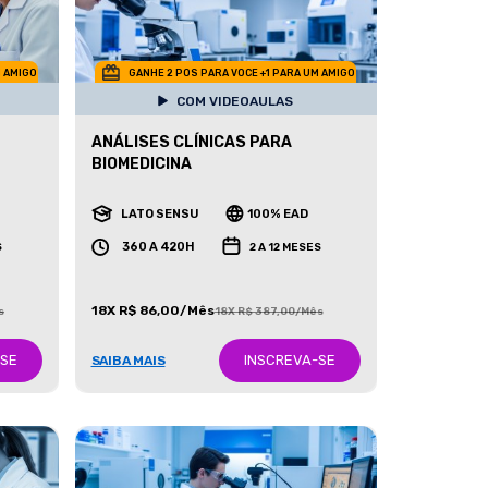
M AMIGO
GANHE 2 POS PARA VOCE +1 PARA UM AMIGO
COM VIDEOAULAS
ANÁLISES CLÍNICAS PARA
BIOMEDICINA
LATO SENSU
100% EAD
360 A 420H
S
2 A 12 MESES
18X R$ 86,00/Mês
s
18X R$ 387,00/Mês
-SE
INSCREVA-SE
SAIBA MAIS