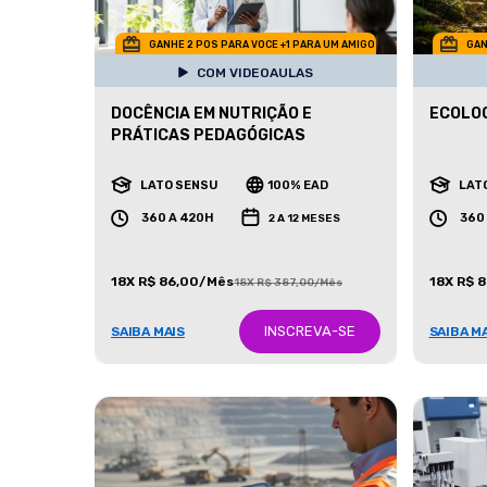
GANHE 2 POS PARA VOCE +1 PARA UM AMIGO
GAN
COM VIDEOAULAS
DOCÊNCIA EM NUTRIÇÃO E
ECOLOG
PRÁTICAS PEDAGÓGICAS
LATO SENSU
100% EAD
LAT
360 A 420H
360
2 A 12 MESES
18X R$ 86,00/Mês
18X R$ 
18X R$ 387,00/Mês
INSCREVA-SE
SAIBA MAIS
SAIBA M