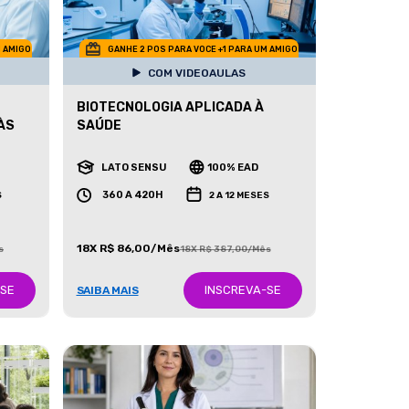
M AMIGO
GANHE 2 POS PARA VOCE +1 PARA UM AMIGO
COM VIDEOAULAS
BIOTECNOLOGIA APLICADA À
ÀS
SAÚDE
LATO SENSU
100% EAD
360 A 420H
S
2 A 12 MESES
18X R$ 86,00/Mês
s
18X R$ 387,00/Mês
-SE
INSCREVA-SE
SAIBA MAIS