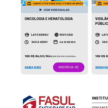
GANHE 2 POS PARA VOCE +1 PARA UM AMIGO
GAN
COM VIDEOAULAS
ONCOLOGIA E HEMATOLOGIA
VIGILÂ
PÚBLI
LATO SENSU
100% EAD
LAT
360 A 420H
360
2 A 12 MESES
18X R$ 86,00/Mês
18X R$ 
18X R$ 387,00/Mês
INSCREVA-SE
SAIBA MAIS
SAIBA M
INSTIT