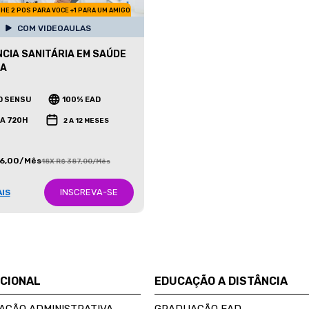
HE 2 POS PARA VOCE +1 PARA UM AMIGO
COM VIDEOAULAS
NCIA SANITÁRIA EM SAÚDE
CA
O SENSU
100% EAD
 A 720H
2 A 12 MESES
86,00/Mês
18X R$ 387,00/Mês
INSCREVA-SE
AIS
UCIONAL
EDUCAÇÃO A DISTÂNCIA