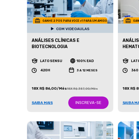
GANHE 2 POS PARA VOCE +1 PARA UM AMIGO
GAN
COM VIDEOAULAS
ANÁLISES CLÍNICAS E
ANÁLIS
BIOTECNOLOGIA
HEMAT
LATO SENSU
100% EAD
LAT
420H
360
3 A 12 MESES
18X R$ 86,00/Mês
18X R$ 
18X R$ 387,00/Mês
INSCREVA-SE
SAIBA MAIS
SAIBA M