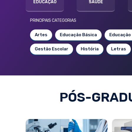
EDUCAÇÃO
SAÚDE
PRINCIPAIS CATEGORIAS
Artes
Educação Básica
Educação 
Gestão Escolar
História
Letras
PÓS-GRADU