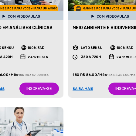
HE 2 POS PARA VOCE +1 PARA UM AMIGO
GANHE 2 POS PARA VOCE +1 PARA U
COM VIDEOAULAS
COM VIDEOAULAS
 EM ANÁLISES CLÍNICAS
MEIO AMBIENTE E BIODIVERS
O SENSU
100% EAD
LATO SENSU
100% EAD
 A 420H
360 A 720H
2 A 12 MESES
2 A 12 MESE
86,00/Mês
18X R$ 86,00/Mês
18X R$ 387,00/Mês
18X R$ 387,00/Mê
INSCREVA-SE
INSCREVA
AIS
SAIBA MAIS