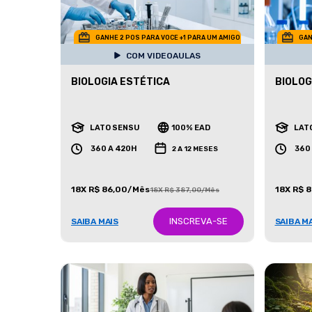
GANHE 2 POS PARA VOCE +1 PARA UM AMIGO
GAN
COM VIDEOAULAS
BIOLOGIA ESTÉTICA
BIOLOG
LATO SENSU
100% EAD
LAT
360 A 420H
360
2 A 12 MESES
18X R$ 86,00/Mês
18X R$ 
18X R$ 387,00/Mês
INSCREVA-SE
SAIBA MAIS
SAIBA M