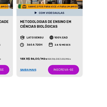
M AMIGO
GANHE 2 POS PARA VOCE +1 PARA UM AMIGO
COM VIDEOAULAS
IDADE
METODOLOGIAS DE ENSINO EM
CIÊNCIAS BIOLÓGICAS
LATO SENSU
100% EAD
360 A 720H
S
2 A 12 MESES
18X R$ 86,00/Mês
s
18X R$ 387,00/Mês
-SE
INSCREVA-SE
SAIBA MAIS