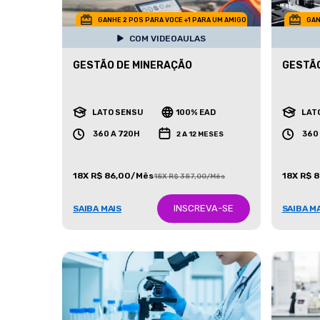
GANHE 2 POS PARA VOCE +1 PARA UM AMIGO
GAN
COM VIDEOAULAS
GESTÃO DE MINERAÇÃO
GESTÃO
LATO SENSU
100% EAD
LAT
360 A 720H
360
2 A 12 MESES
18X R$ 86,00/Mês
18X R$ 
18X R$ 387,00/Mês
INSCREVA-SE
SAIBA MAIS
SAIBA M