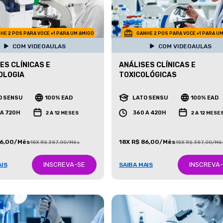
HE 2 POS PARA VOCE +1 PARA UM AMIGO
GANHE 2 POS PARA VOCE +1 PARA U
COM VIDEOAULAS
COM VIDEOAULAS
ES CLÍNICAS E
ANÁLISES CLÍNICAS E
OLOGIA
TOXICOLÓGICAS
O SENSU
100% EAD
LATO SENSU
100% EAD
 A 720H
360 A 420H
2 A 12 MESES
2 A 12 MESE
86,00/Mês
18X R$ 86,00/Mês
18X R$ 387,00/Mês
18X R$ 387,00/Mê
INSCREVA-SE
INSCREVA
AIS
SAIBA MAIS