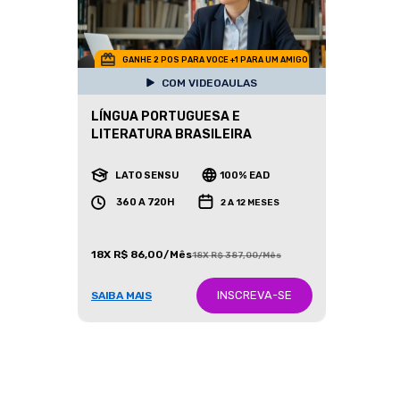
GANHE 2 POS PARA VOCE +1 PARA UM AMIGO
COM VIDEOAULAS
LÍNGUA PORTUGUESA E
LITERATURA BRASILEIRA
LATO SENSU
100% EAD
360 A 720H
2 A 12 MESES
18X R$ 86,00/Mês
18X R$ 387,00/Mês
INSCREVA-SE
SAIBA MAIS