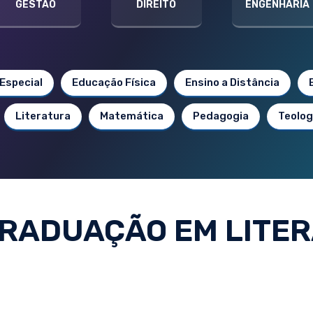
GESTÃO
DIREITO
ENGENHARIA
Especial
Educação Física
Ensino a Distância
Literatura
Matemática
Pedagogia
Teolog
RADUAÇÃO EM LITE