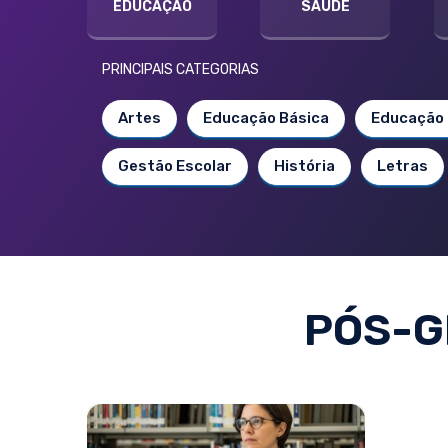
EDUCAÇÃO
SAÚDE
PRINCIPAIS CATEGORIAS
Artes
Educação Básica
Educação 
Gestão Escolar
História
Letras
PÓS-G