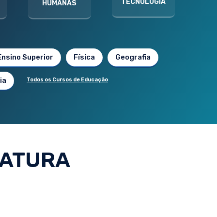
TECNOLOGIA
HUMANAS
Ensino Superior
Física
Geografia
ia
Todos os Cursos de Educação
RATURA