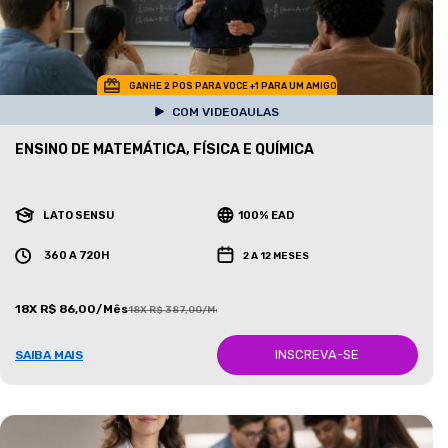
GANHE 2 POS PARA VOCE +1 PARA UM AMIGO
COM VIDEOAULAS
ENSINO DE MATEMÁTICA, FÍSICA E QUÍMICA
LATO SENSU
100% EAD
360 A 720H
2 A 12 MESES
18X R$ 86,00/Mês
18X R$ 387,00/Mês
INSCREVA-SE
SAIBA MAIS