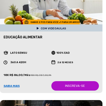
GANHE 2 POS PARA VOCE +1 PARA UM AMIGO
COM VIDEOAULAS
EDUCAÇÃO ALIMENTAR
LATO SENSU
100% EAD
360 A 420H
2 A 12 MESES
18X R$ 86,00/Mês
18X R$ 387,00/Mês
INSCREVA-SE
SAIBA MAIS