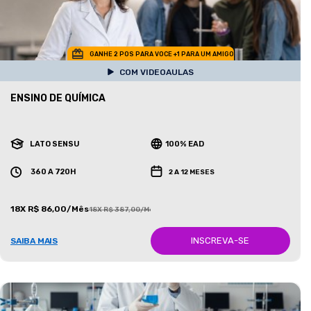
GANHE 2 POS PARA VOCE +1 PARA UM AMIGO
COM VIDEOAULAS
ENSINO DE QUÍMICA
LATO SENSU
100% EAD
360 A 720H
2 A 12 MESES
18X R$ 86,00/Mês
18X R$ 387,00/Mês
INSCREVA-SE
SAIBA MAIS