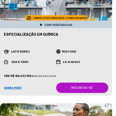
GANHE 2 POS PARA VOCE +1 PARA UM AMIGO
COM VIDEOAULAS
ESPECIALIZAÇÃO EM QUÍMICA
LATO SENSU
100% EAD
360 A 720H
2 A 12 MESES
18X R$ 86,00/Mês
18X R$ 387,00/Mês
INSCREVA-SE
SAIBA MAIS