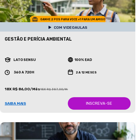
GANHE 2 POS PARA VOCE +1 PARA UM AMIGO
COM VIDEOAULAS
GESTÃO E PERÍCIA AMBIENTAL
LATO SENSU
100% EAD
360 A 720H
2 A 12 MESES
18X R$ 86,00/Mês
18X R$ 387,00/Mês
INSCREVA-SE
SAIBA MAIS