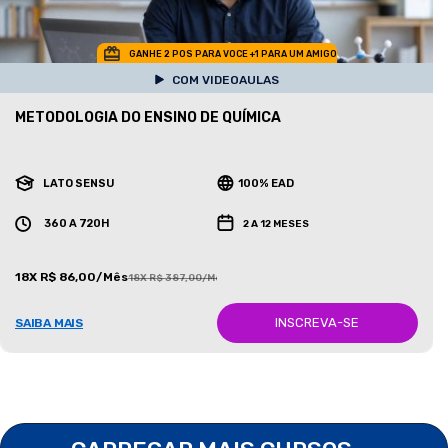
GANHE 2 POS PARA VOCE +1 PARA UM AMIGO
COM VIDEOAULAS
METODOLOGIA DO ENSINO DE QUÍMICA
LATO SENSU
100% EAD
360 A 720H
2 A 12 MESES
18X R$ 86,00/Mês
18X R$ 387,00/Mês
INSCREVA-SE
SAIBA MAIS